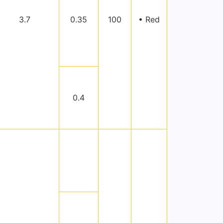
3.7
0.35
100
• Red
0.4