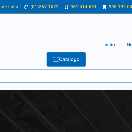
o de Lima
(01)367 1629
981 414 631
998 192 0
Inicio
No
Catalogo