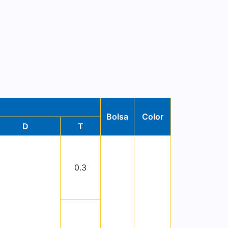
Bolsa
Color
D
T
0.3