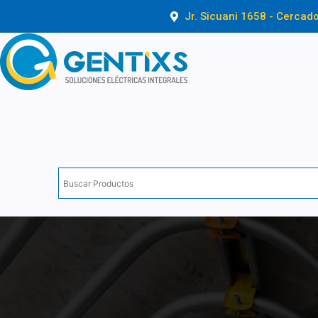
Ir
Jr. Sicuani 1658 - Cercad
al
contenido