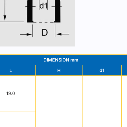
DIMENSION mm
L
H
d1
19.0