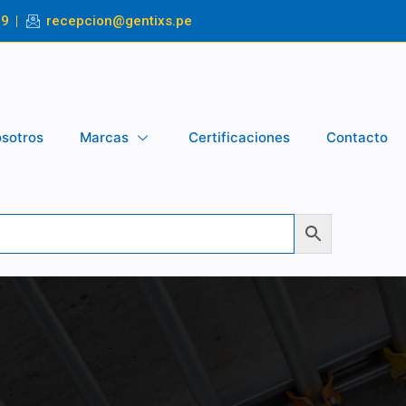
49
recepcion@gentixs.pe
sotros
Marcas
Certificaciones
Contacto