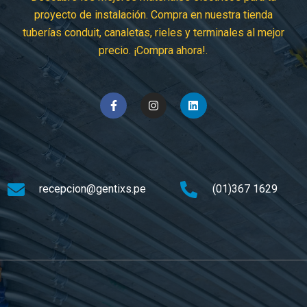
proyecto de instalación. Compra en nuestra tienda
tuberías conduit, canaletas, rieles y terminales al mejor
precio. ¡Compra ahora!.
F
I
L
a
n
i
c
s
n
e
t
k
b
a
e
o
g
d
o
r
i
k
a
n
-
m
recepcion@gentixs.pe
(01)367 1629
f