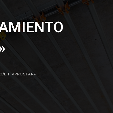
LAMIENTO
»
C/L.T. «PROSTAR»