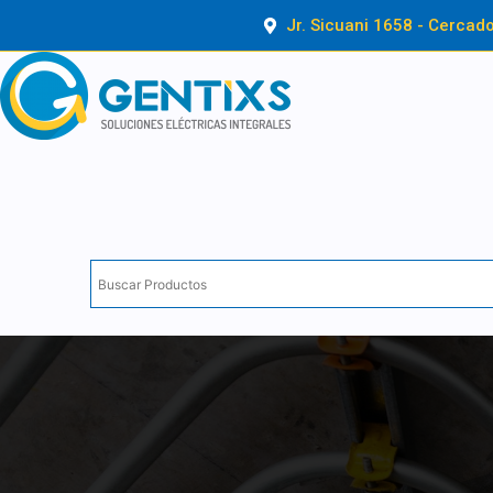
Ir
Jr. Sicuani 1658 - Cercad
al
contenido