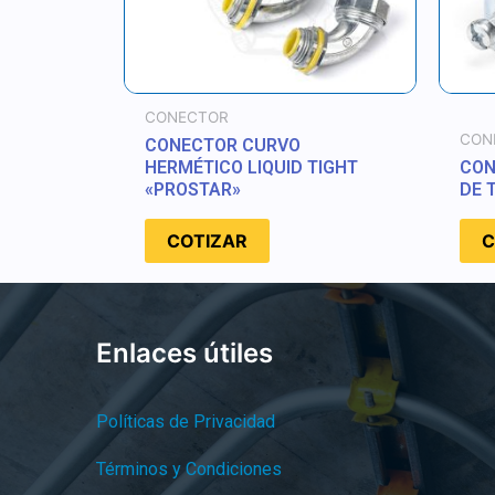
CONECTOR
CON
CONECTOR CURVO
HERMÉTICO LIQUID TIGHT
CON
«PROSTAR»
DE 
COTIZAR
C
Enlaces útiles
Políticas de Privacidad
Términos y Condiciones