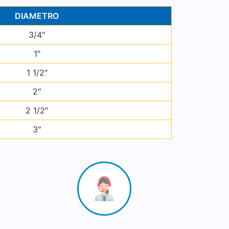
DIAMETRO
3/4″
1″
1 1/2″
2″
2 1/2″
3″