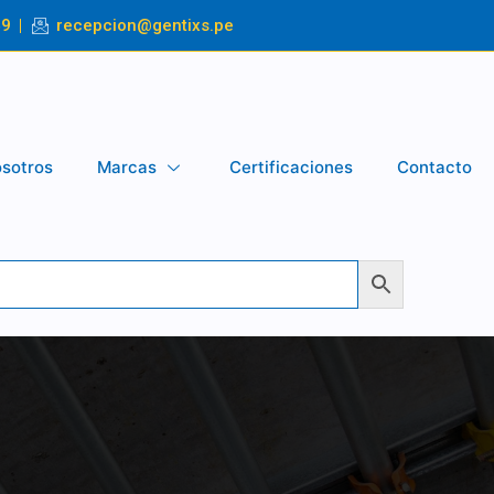
49
recepcion@gentixs.pe
sotros
Marcas
Certificaciones
Contacto