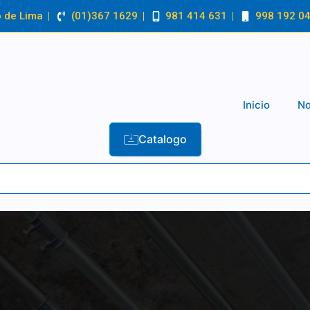
o de Lima
(01)367 1629
981 414 631
998 192 0
Inicio
No
Catalogo