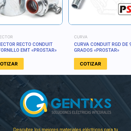
ECTOR
CURVA
ECTOR RECTO CONDUIT
CURVA CONDUIT RGD DE 
TORNILLO EMT «PROSTAR»
GRADOS «PROSTAR»
OTIZAR
COTIZAR
Descubre los mejores materiales eléctricos para tu