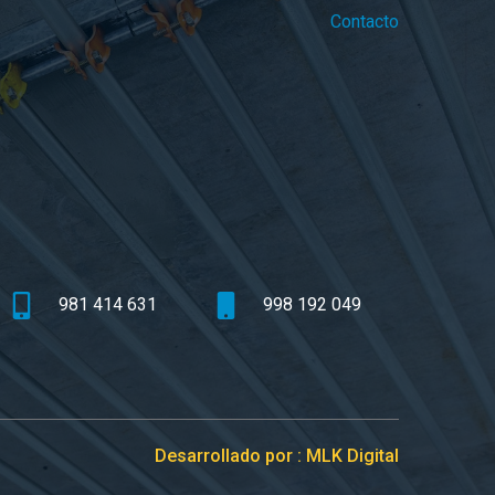
Contacto
981 414 631
998 192 049
Desarrollado por : MLK Digital